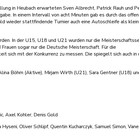
ellung in Heubach erwarteten Sven Albrecht, Patrick Rauh und P
abe. In einem Intervall von acht Minuten gab es durch das offe
ld wieder stattfindende Turnier auch eine Autoschleife als klei
rden. In der U15, U18 und U21 wurden nur die Meisterschaftsse
 Frauen sogar nur die Deutsche Meisterschaft. Für die
 sich mit der Konkurrenz zu messen. Die spiegelt sich auch in 
Alina Böhm (Aktive), Mirjam Wirth (U21), Sara Gentner (U18) un
c, Axel Kohler, Denis Gold
yseni, Oliver Schlipf, Quentin Kucharczyk, Samuel Simon, Van