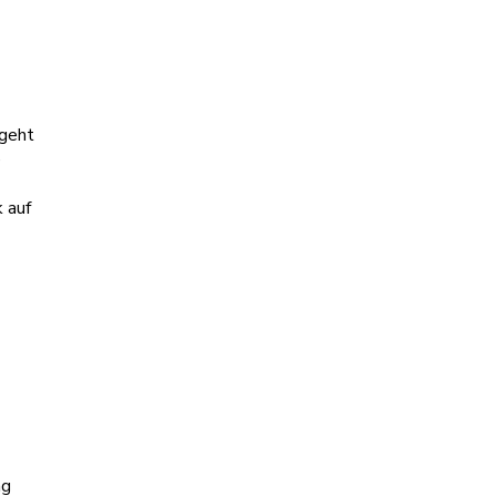
 geht
e
 auf
ng