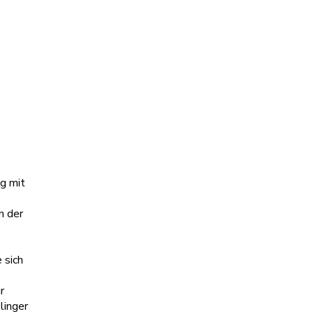
g mit
n der
 sich
r
linger