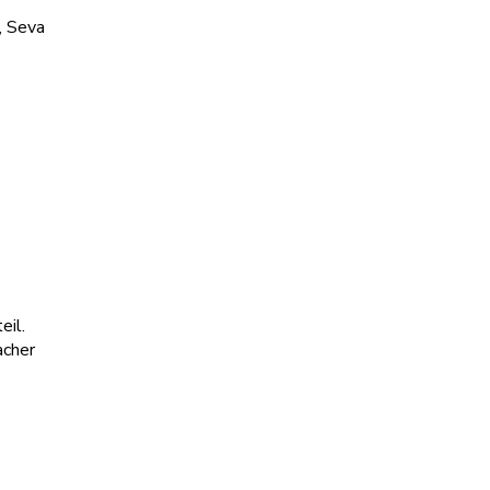
, Seva
eil.
acher