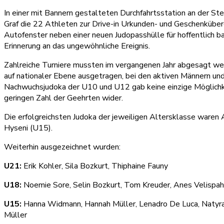
In einer mit Bannern gestalteten Durchfahrtsstation an der St
Graf die 22 Athleten zur Drive-in Urkunden- und Geschenküberg
Autofenster neben einer neuen Judopasshülle für hoffentlich ba
Erinnerung an das ungewöhnliche Ereignis.
Zahlreiche Turniere mussten im vergangenen Jahr abgesagt we
auf nationaler Ebene ausgetragen, bei den aktiven Männern und
Nachwuchsjudoka der U10 und U12 gab keine einzige Möglichkeit
geringen Zahl der Geehrten wider.
Die erfolgreichsten Judoka der jeweiligen Altersklasse waren 
Hyseni (U15).
Weiterhin ausgezeichnet wurden:
U21:
Erik Kohler, Sila Bozkurt, Thiphaine Fauny
U18:
Noemie Sore, Selin Bozkurt, Tom Kreuder, Anes Velispahi
U15:
Hanna Widmann, Hannah Müller, Lenadro De Luca, Natyra H
Müller