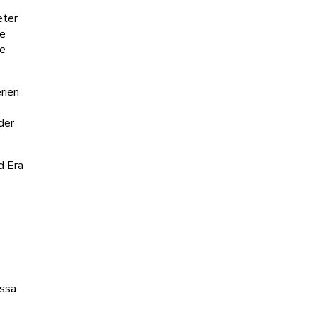
eter
ne
ne
rien
der
d Era
essa