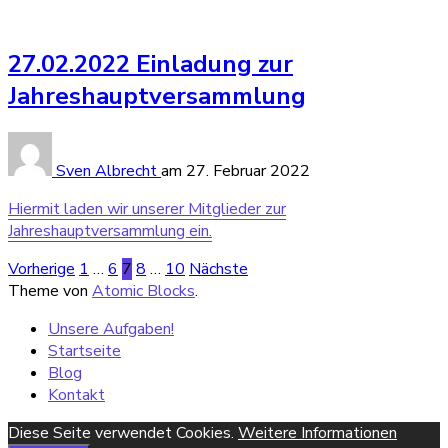
27.02.2022 Einladung zur
Jahreshauptversammlung
Sven Albrecht
am
27. Februar 2022
Hiermit laden wir unserer Mitglieder zur
Jahreshauptversammlung ein.
Beitragsnavigation
Vorherige
1
…
6
7
8
…
10
Nächste
Theme von
Atomic Blocks
.
Unsere Aufgaben!
Startseite
Blog
Kontakt
Diese Seite verwendet Cookies.
Weitere Informationen