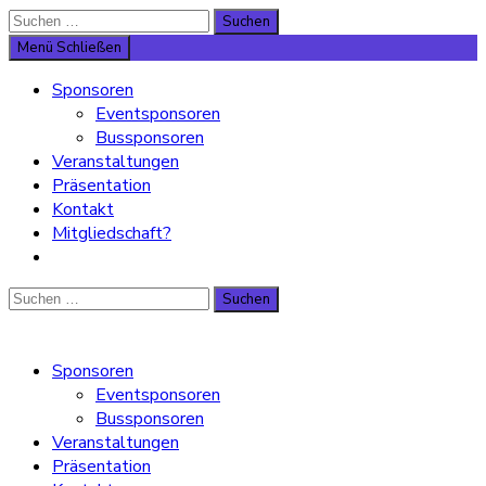
Suche
Suchen
nach:
Menü
Schließen
Sponsoren
Eventsponsoren
Bussponsoren
Veranstaltungen
Präsentation
Kontakt
Mitgliedschaft?
Suche
Suchen
nach:
Sponsoren
Eventsponsoren
Bussponsoren
Veranstaltungen
Präsentation