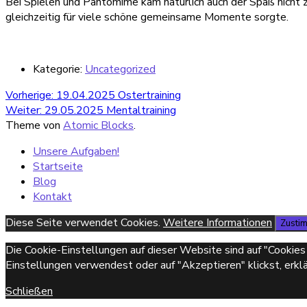
Bei Spielen und Pantomime kam natürlich auch der Spaß nicht z
gleichzeitig für viele schöne gemeinsame Momente sorgte.
Kategorie:
Uncategorized
Beitragsnavigation
Vorheriger
Vorherige:
19.04.2025 Ostertraining
Nächster
Beitrag:
Weiter:
29.05.2025 Mentaltraining
Beitrag:
Theme von
Atomic Blocks
.
Unsere Aufgaben!
Startseite
Blog
Kontakt
Diese Seite verwendet Cookies.
Weitere Informationen
Zusti
Die Cookie-Einstellungen auf dieser Website sind auf "Cookie
Einstellungen verwendest oder auf "Akzeptieren" klickst, erklä
Schließen