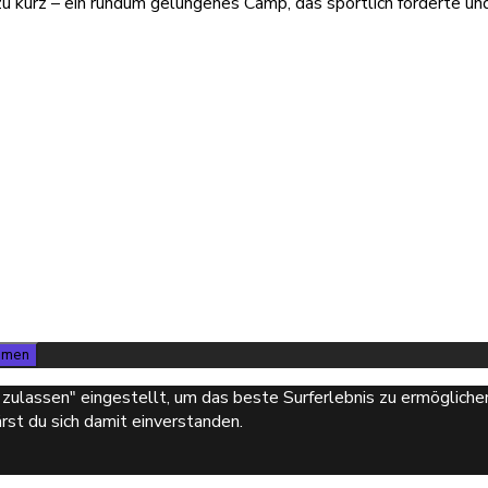
u kurz – ein rundum gelungenes Camp, das sportlich forderte un
mmen
s zulassen" eingestellt, um das beste Surferlebnis zu ermöglic
rst du sich damit einverstanden.