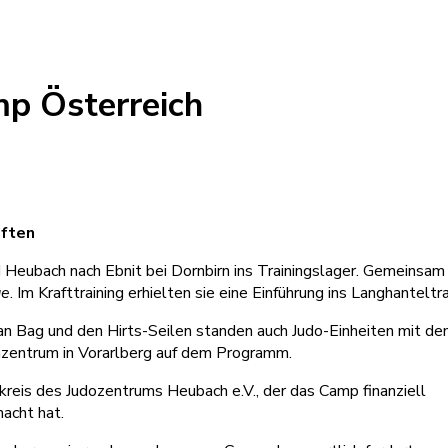
mp Österreich
aften
 Heubach nach Ebnit bei Dornbirn ins Trainingslager. Gemeinsam
ge
. Im Krafttraining erhielten sie eine Einführung ins Langhanteltra
n Bag und den Hirts-Seilen standen auch Judo-Einheiten mit de
azentrum in Vorarlberg auf dem Programm.
kreis des Judozentrums Heubach e.V., der das Camp finanziell
macht hat.