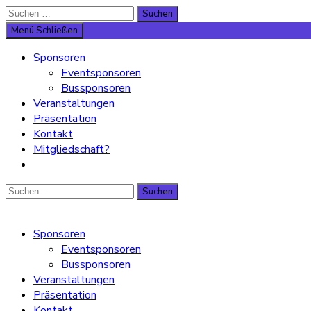
Suche
Suchen
nach:
Menü
Schließen
Sponsoren
Eventsponsoren
Bussponsoren
Veranstaltungen
Präsentation
Kontakt
Mitgliedschaft?
Suche
Suchen
nach:
Sponsoren
Eventsponsoren
Bussponsoren
Veranstaltungen
Präsentation
Kontakt