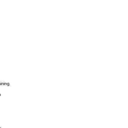
ining.
n