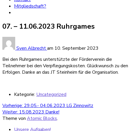
Mitgliedschaft?
07. – 11.06.2023 Ruhrgames
Sven Albrecht
am
10. September 2023
Bei den Ruhrgames unterstützte der Förderverein die
Teilnehmer bei den Verpflegungskosten. Glückwunsch zu den
Erfolgen. Danke an das JT Steinheim für die Organisation.
Kategorie:
Uncategorized
Beitragsnavigation
Vorheriger
Vorherige:
29.05.- 04.06.2023 LG Zinnowitz
Nächster
Beitrag:
Weiter:
15.08.2023 Danke!
Beitrag:
Theme von
Atomic Blocks
.
Unsere Aufgaben!