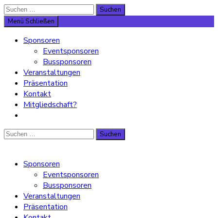
Suche
Suchen
nach:
Menü
Schließen
Sponsoren
Eventsponsoren
Bussponsoren
Veranstaltungen
Präsentation
Kontakt
Mitgliedschaft?
Suche
Suchen
nach:
Sponsoren
Eventsponsoren
Bussponsoren
Veranstaltungen
Präsentation
Kontakt