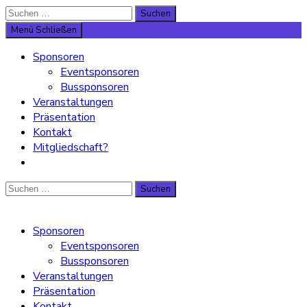
Suche
Suchen
nach:
Menü
Schließen
Sponsoren
Eventsponsoren
Bussponsoren
Veranstaltungen
Präsentation
Kontakt
Mitgliedschaft?
Suche
Suchen
nach:
Sponsoren
Eventsponsoren
Bussponsoren
Veranstaltungen
Präsentation
Kontakt