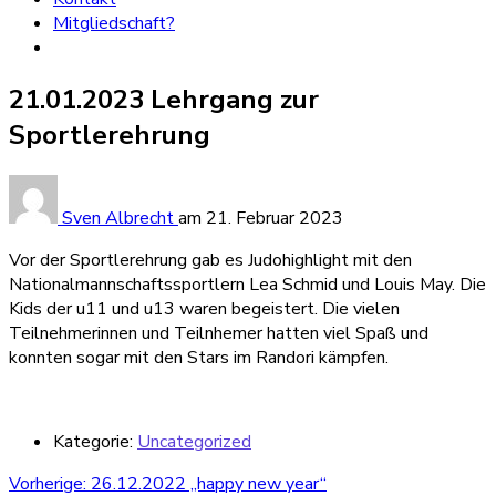
Mitgliedschaft?
21.01.2023 Lehrgang zur
Sportlerehrung
Sven Albrecht
am
21. Februar 2023
Vor der Sportlerehrung gab es Judohighlight mit den
Nationalmannschaftssportlern Lea Schmid und Louis May. Die
Kids der u11 und u13 waren begeistert. Die vielen
Teilnehmerinnen und Teilnhemer hatten viel Spaß und
konnten sogar mit den Stars im Randori kämpfen.
Kategorie:
Uncategorized
Beitragsnavigation
Vorheriger
Vorherige:
26.12.2022 „happy new year“